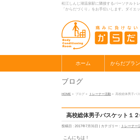
松江しんじ湖温泉駅に隣接するパーソナルト
「からだづくり」をお手伝いします。ダイエ
ホーム
からだプラ
ブログ
HOME
»
ブログ »
トレーナー活動
»
高校総体男子バ
高校総体男子バスケット１２
投稿日 : 2017年7月31日 | カテゴリー :
トレーナー
こんにちは！