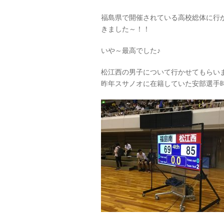
福島県で開催されている高校総体に行
きました～！！
いや～最高でした♪
松江西の男子について行かせてもらい
昨年スサノオに在籍していた安部選手