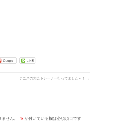
Google+
LINE
テニスの大会トレーナー行ってました～！
→
りません。
※
が付いている欄は必須項目です