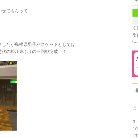
かせてもらって
※
を
に
ましたが島根県男子バスケットとしては
時代の松江東ぶりの一回戦突破！！
月
3
10
17