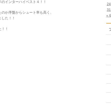
年のインターハイベスト４！！
24
31
たのか序盤からシュート率も高く、
« 
ました！！
た！！