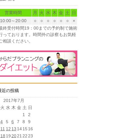
営業時間
月
火
水
木
金
土
日
10:00～20:00
○
○
○
○
○
○
×
最終受付時間19：00までの予約制で施術
行っております。時間外の診察もお気軽
ご相談ください。
最近の投稿
2017年7月
火
水
木
金
土
日
1
2
4
5
6
7
8
9
11
12
13
14
15
16
18
19
20
21
22
23