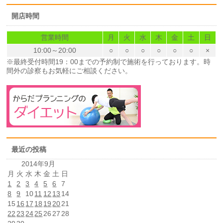
開店時間
営業時間
月
火
水
木
金
土
日
10:00～20:00
○
○
○
○
○
○
×
※最終受付時間19：00までの予約制で施術を行っております。時
間外の診察もお気軽にご相談ください。
最近の投稿
2014年9月
月
火
水
木
金
土
日
1
2
3
4
5
6
7
8
9
10
11
12
13
14
15
16
17
18
19
20
21
22
23
24
25
26
27
28