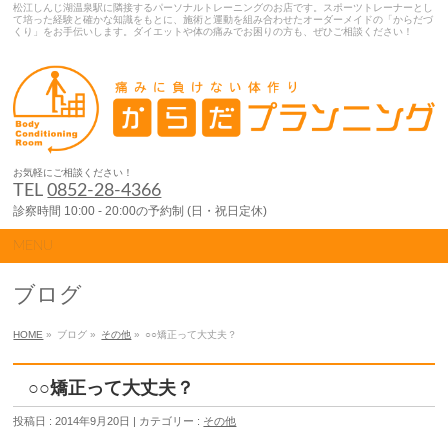
松江しんじ湖温泉駅に隣接するパーソナルトレーニングのお店です。スポーツトレーナーとし
て培った経験と確かな知識をもとに、施術と運動を組み合わせたオーダーメイドの「からだづ
くり」をお手伝いします。ダイエットや体の痛みでお困りの方も、ぜひご相談ください！
お気軽にご相談ください！
TEL
0852-28-4366
診察時間 10:00 - 20:00の予約制 (日・祝日定休)
MENU
ブログ
HOME
»
ブログ »
その他
»
○○矯正って大丈夫？
○○矯正って大丈夫？
投稿日 : 2014年9月20日 | カテゴリー :
その他