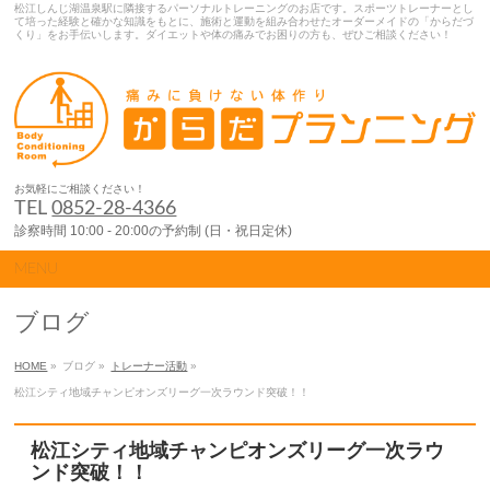
松江しんじ湖温泉駅に隣接するパーソナルトレーニングのお店です。スポーツトレーナーとし
て培った経験と確かな知識をもとに、施術と運動を組み合わせたオーダーメイドの「からだづ
くり」をお手伝いします。ダイエットや体の痛みでお困りの方も、ぜひご相談ください！
お気軽にご相談ください！
TEL
0852-28-4366
診察時間 10:00 - 20:00の予約制 (日・祝日定休)
MENU
ブログ
HOME
»
ブログ »
トレーナー活動
»
松江シティ地域チャンピオンズリーグ一次ラウンド突破！！
松江シティ地域チャンピオンズリーグ一次ラウ
ンド突破！！