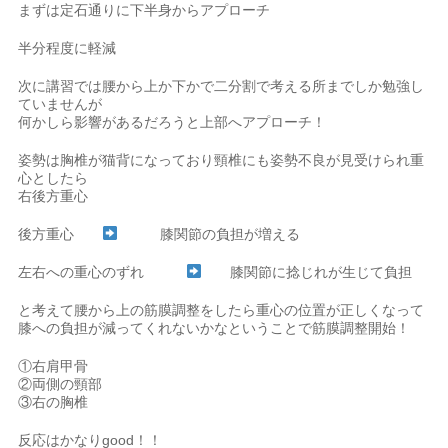
まずは定石通りに下半身からアプローチ
半分程度に軽減
次に講習では腰から上か下かで二分割で考える所までしか勉強し
ていませんが
何かしら影響があるだろうと上部へアプローチ！
姿勢は胸椎が猫背になっており頸椎にも姿勢不良が見受けられ重
心としたら
右後方重心
後方重心
膝関節の負担が増える
左右への重心のずれ
膝関節に捻じれが生じて負担
と考えて腰から上の筋膜調整をしたら重心の位置が正しくなって
膝への負担が減ってくれないかなということで筋膜調整開始！
①右肩甲骨
②両側の頸部
③右の胸椎
反応はかなりgood！！