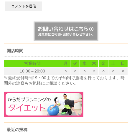
開店時間
営業時間
月
火
水
木
金
土
日
10:00～20:00
○
○
○
○
○
○
×
※最終受付時間19：00までの予約制で施術を行っております。時
間外の診察もお気軽にご相談ください。
最近の投稿