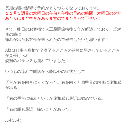
長期出張の影響で予約がとりづらくなっております。
１１月３週目の水曜日の午前と午後の早めの時間、木曜日の夕方
あたりはまだ空きがありますのでまた言って下さい！
さて、昨日のお客様で人工股関節術後３年が経過しており、反対
側の膝に
痛みが出たお客様が来られたので報告したいと思います！
A様は仕事も多忙で全身至るところの筋膜に悪さしているところ
が見受けられ
姿勢のバランスも崩れていました！
いつもの流れで問診から膝以外の症状として
「首が右を向きにくくなった。右を向くと肩甲骨の内側に違和感
が出る」
「右の手首に痛みというか違和感も最近出始めている。
「右の腰も最近、痛いことがあった」
ふむふむ