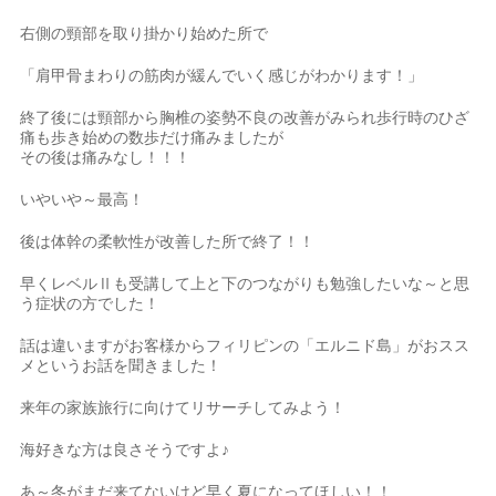
右側の頸部を取り掛かり始めた所で
「肩甲骨まわりの筋肉が緩んでいく感じがわかります！」
終了後には頸部から胸椎の姿勢不良の改善がみられ歩行時のひざ
痛も歩き始めの数歩だけ痛みましたが
その後は痛みなし！！！
いやいや～最高！
後は体幹の柔軟性が改善した所で終了！！
早くレベルⅡも受講して上と下のつながりも勉強したいな～と思
う症状の方でした！
話は違いますがお客様からフィリピンの「エルニド島」がおスス
メというお話を聞きました！
来年の家族旅行に向けてリサーチしてみよう！
海好きな方は良さそうですよ♪
あ～冬がまだ来てないけど早く夏になってほしい！！