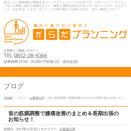
松江しんじ湖温泉駅に隣接するパーソナルトレーニングのお店です。スポーツトレーナーとし
て培った経験と確かな知識をもとに、施術と運動を組み合わせたオーダーメイドの「からだづ
くり」をお手伝いします。ダイエットや体の痛みでお困りの方も、ぜひご相談ください！
お気軽にご相談ください！
TEL
0852-28-4366
診察時間 10:00 - 20:00の予約制 (日・祝日定休)
MENU
ブログ
HOME
»
ブログ »
お客様の声
»
首の筋膜調整で膝痛改善のまとめ＆長期出張のお知らせ！
首の筋膜調整で膝痛改善のまとめ＆長期出張の
お知らせ！
投稿日 : 2017年11月3日 | カテゴリー :
お客様の声