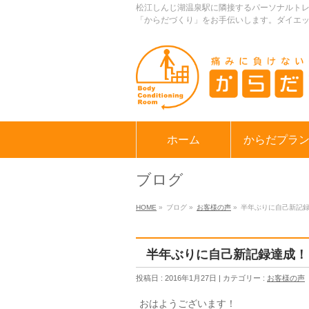
松江しんじ湖温泉駅に隣接するパーソナルト
「からだづくり」をお手伝いします。ダイエ
ホーム
からだプラ
ブログ
HOME
»
ブログ »
お客様の声
»
半年ぶりに自己新記
半年ぶりに自己新記録達成！
投稿日 : 2016年1月27日 | カテゴリー :
お客様の声
おはようございます！