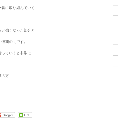
一番に取り組んでいく
ると強くなった部分と
ず怪我の元です。
行っていくと非常に
りの方
Google+
LINE