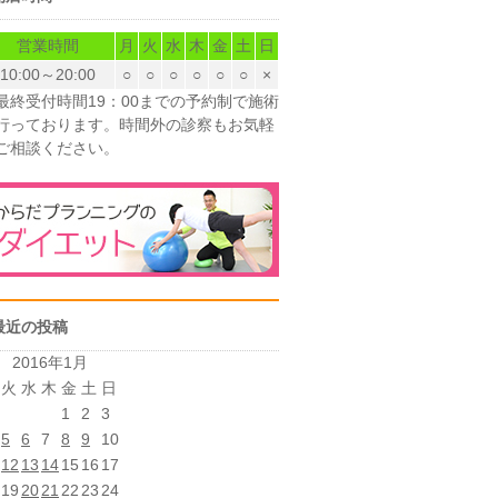
営業時間
月
火
水
木
金
土
日
10:00～20:00
○
○
○
○
○
○
×
最終受付時間19：00までの予約制で施術
行っております。時間外の診察もお気軽
ご相談ください。
最近の投稿
2016年1月
火
水
木
金
土
日
1
2
3
5
6
7
8
9
10
12
13
14
15
16
17
19
20
21
22
23
24