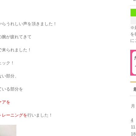
からうれしい声を頂きました！
※
を
の腕が疲れてきて
に
で来られました！
ェック！
ない部分、
ている部分を
ケアを
月
トレーニングを
行いました！
4
11
18