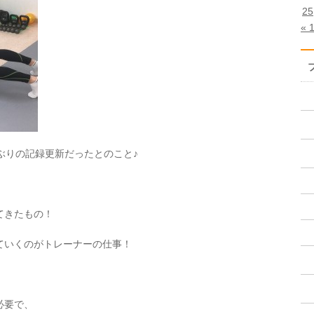
25
« 
半年ぶりの記録更新だったとのこと♪
てきたもの！
ていくのがトレーナーの仕事！
必要で、