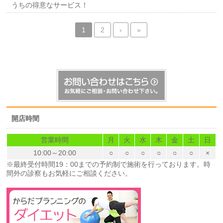
うちの得意なサービス！
1
2
›
»
開店時間
営業時間
月
火
水
木
金
土
日
10:00～20:00
○
○
○
○
○
○
×
※最終受付時間19：00までの予約制で施術を行っております。時
間外の診察もお気軽にご相談ください。