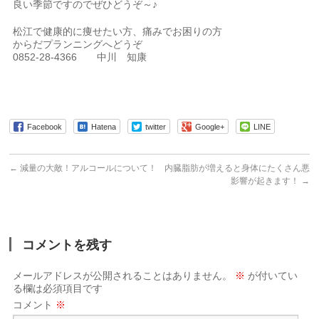
良い季節ですのでぜひどうぞ～♪
松江で健康的に痩せたい方、痛みでお困りの方
からだプランニングへどうぞ
0852-28-4366 中川 知康
Facebook
Hatena
twitter
Google+
LINE
←
減量の大敵！アルコールについて！
内臓脂肪が増えると身体にたくさん悪
影響が起きます！
→
コメントを残す
メールアドレスが公開されることはありません。
※
が付いてい
る欄は必須項目です
コメント
※