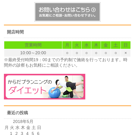
開店時間
営業時間
月
火
水
木
金
土
日
10:00～20:00
○
○
○
○
○
○
×
※最終受付時間19：00までの予約制で施術を行っております。時
間外の診察もお気軽にご相談ください。
最近の投稿
2018年5月
月
火
水
木
金
土
日
1
2
3
4
5
6