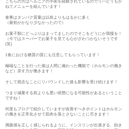
こちらの方はヘルニアの手術を経験されているのでリハビリもか
ねてメニューを組んでいます！
食事はタンパク質量は以前よりもはるかに多く
（最初がかなり少なかったので）
お菓子類にどっぷりはまってましたのでそこをどうにか我慢を！
（今ではスーパーでお菓子を見ても心がざわつかないそうです
(笑)
1食における糖質の質にも注意してもらっています！
極端なことを行った後は人間に備わった機能で（ホルモンの働き
など）戻す力が働きます！
そして残念なことにリバウンドした後も影響を受け続けます！
つまり減量する前よりも悪い状態になる可能性があるということ
ですね！
何度もブログで紹介していますが改善すべきポイントはホルモン
の働きを正常化させて筋肉を落とさないことに尽きます！
満腹感を正しく感じられるように、インスリンが出過ぎる、効き