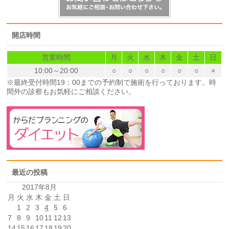
開店時間
営業時間
月
火
水
木
金
土
日
10:00～20:00
○
○
○
○
○
○
×
※最終受付時間19：00までの予約制で施術を行っております。時
間外の診察もお気軽にご相談ください。
最近の投稿
2017年8月
月
火
水
木
金
土
日
1
2
3
4
5
6
7
8
9
10
11
12
13
14
15
16
17
18
19
20