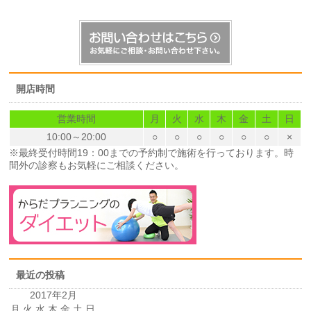
開店時間
営業時間
月
火
水
木
金
土
日
10:00～20:00
○
○
○
○
○
○
×
※最終受付時間19：00までの予約制で施術を行っております。時
間外の診察もお気軽にご相談ください。
最近の投稿
2017年2月
月
火
水
木
金
土
日