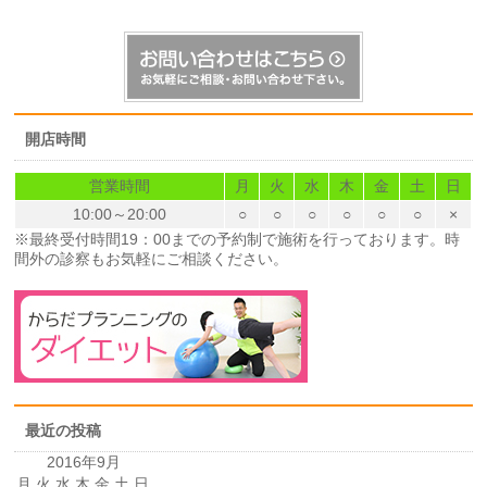
開店時間
営業時間
月
火
水
木
金
土
日
10:00～20:00
○
○
○
○
○
○
×
※最終受付時間19：00までの予約制で施術を行っております。時
間外の診察もお気軽にご相談ください。
最近の投稿
2016年9月
月
火
水
木
金
土
日