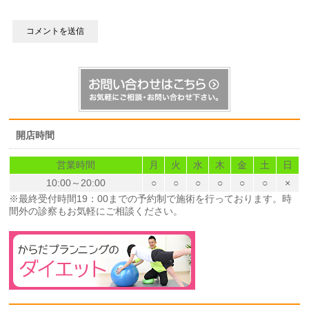
開店時間
営業時間
月
火
水
木
金
土
日
10:00～20:00
○
○
○
○
○
○
×
※最終受付時間19：00までの予約制で施術を行っております。時
間外の診察もお気軽にご相談ください。