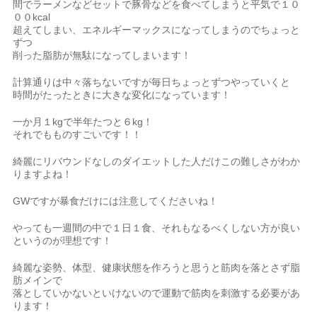
間でラーメンなどセットで豚骨などを食べてしまうと平気で１０
００kcal
超えてしまい、エネルギーマックスになってしまうのでちょっと
ずつ
削った脂肪が無駄になってしまいます！
計算通りは中々落ちないですが毎日ちょっとずつやっていくと
時間がたったときに大きな変化になっています！
一か月１kgで半年たつと６kg！
それでもものすごいです！！
綺麗にリバウンドなしのダイエットした人だけこの難しさがわか
りますよね！
GWですが暴食だけには注意してくださいね！
やっても一週間の中で１日１食、それもなるべくしない方が良い
というのが理想です！
綺麗な姿勢、体型、健康状態を作ろうと思うと筋肉を落とさず脂
肪メインで
落としていかないといけないので運動で筋肉を刺激する必要があ
ります！