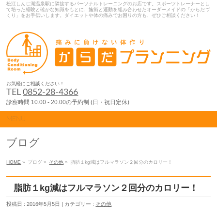
松江しんじ湖温泉駅に隣接するパーソナルトレーニングのお店です。スポーツトレーナーとし
て培った経験と確かな知識をもとに、施術と運動を組み合わせたオーダーメイドの「からだづ
くり」をお手伝いします。ダイエットや体の痛みでお困りの方も、ぜひご相談ください！
お気軽にご相談ください！
TEL
0852-28-4366
診察時間 10:00 - 20:00の予約制 (日・祝日定休)
MENU
ブログ
HOME
»
ブログ »
その他
»
脂肪１kg減はフルマラソン２回分のカロリー！
脂肪１kg減はフルマラソン２回分のカロリー！
投稿日 : 2016年5月5日 | カテゴリー :
その他