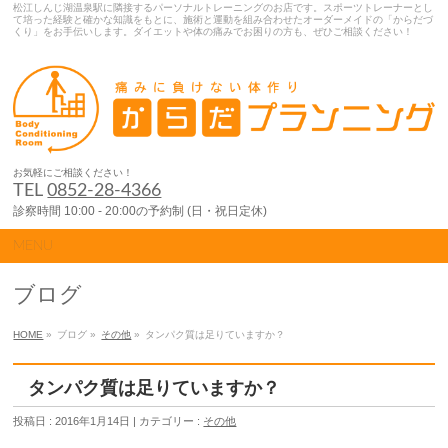
松江しんじ湖温泉駅に隣接するパーソナルトレーニングのお店です。スポーツトレーナーとし
て培った経験と確かな知識をもとに、施術と運動を組み合わせたオーダーメイドの「からだづ
くり」をお手伝いします。ダイエットや体の痛みでお困りの方も、ぜひご相談ください！
お気軽にご相談ください！
TEL
0852-28-4366
診察時間 10:00 - 20:00の予約制 (日・祝日定休)
MENU
ブログ
HOME
»
ブログ »
その他
»
タンパク質は足りていますか？
タンパク質は足りていますか？
投稿日 : 2016年1月14日 | カテゴリー :
その他