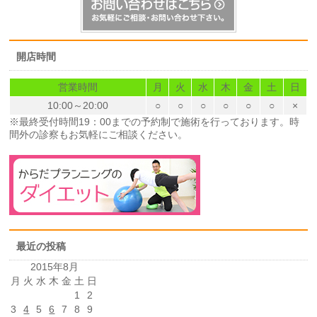
開店時間
営業時間
月
火
水
木
金
土
日
10:00～20:00
○
○
○
○
○
○
×
※最終受付時間19：00までの予約制で施術を行っております。時
間外の診察もお気軽にご相談ください。
最近の投稿
2015年8月
月
火
水
木
金
土
日
1
2
3
4
5
6
7
8
9