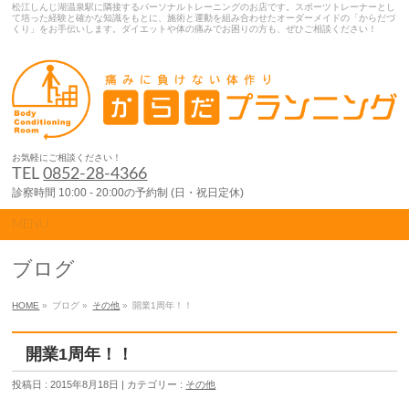
松江しんじ湖温泉駅に隣接するパーソナルトレーニングのお店です。スポーツトレーナーとし
て培った経験と確かな知識をもとに、施術と運動を組み合わせたオーダーメイドの「からだづ
くり」をお手伝いします。ダイエットや体の痛みでお困りの方も、ぜひご相談ください！
お気軽にご相談ください！
TEL
0852-28-4366
診察時間 10:00 - 20:00の予約制 (日・祝日定休)
MENU
ブログ
HOME
»
ブログ »
その他
»
開業1周年！！
開業1周年！！
投稿日 : 2015年8月18日 | カテゴリー :
その他