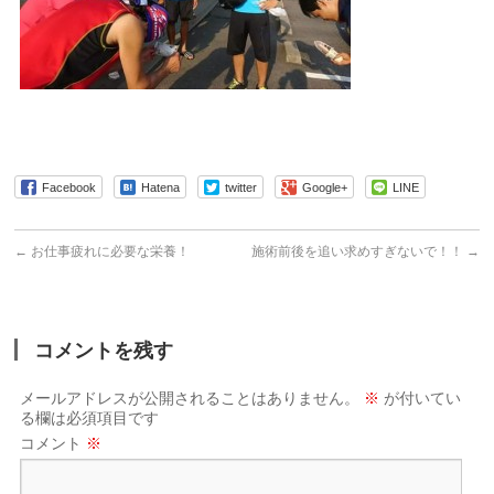
Facebook
Hatena
twitter
Google+
LINE
←
お仕事疲れに必要な栄養！
施術前後を追い求めすぎないで！！
→
コメントを残す
メールアドレスが公開されることはありません。
※
が付いてい
る欄は必須項目です
コメント
※