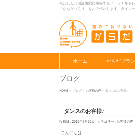
松江しんじ湖温泉駅に隣接するパーソナルト
「からだづくり」をお手伝いします。ダイエ
ホーム
からだプラ
ブログ
HOME
»
ブログ »
お客様の声
»
ダンスのお客様♪
ダンスのお客様♪
投稿日 : 2015年6月26日 | カテゴリー :
お客様の声
こんにちは！