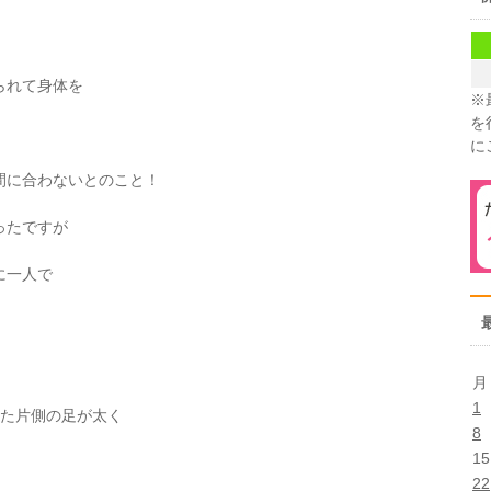
られて身体を
※
を
に
間に合わないとのこと！
ったですが
に一人で
！
月
1
った片側の足が太く
8
15
22