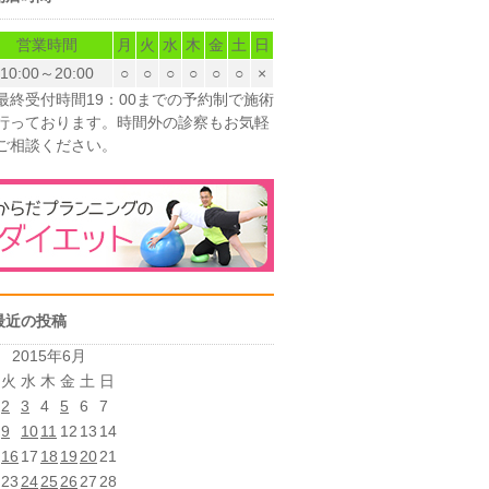
営業時間
月
火
水
木
金
土
日
10:00～20:00
○
○
○
○
○
○
×
最終受付時間19：00までの予約制で施術
行っております。時間外の診察もお気軽
ご相談ください。
最近の投稿
2015年6月
火
水
木
金
土
日
2
3
4
5
6
7
9
10
11
12
13
14
16
17
18
19
20
21
23
24
25
26
27
28