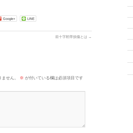
Google+
LINE
前十字靭帯損傷とは
→
りません。
※
が付いている欄は必須項目です