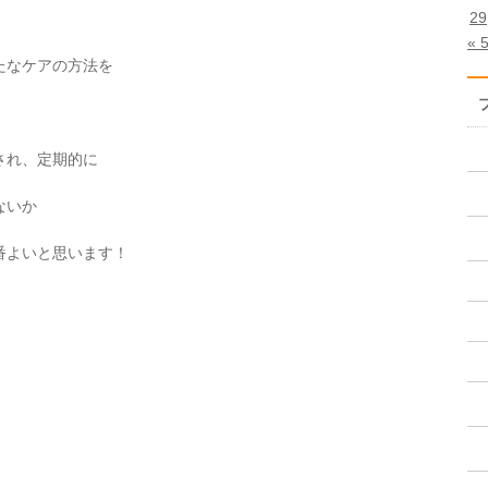
29
« 
たなケアの方法を
され、定期的に
ないか
番よいと思います！