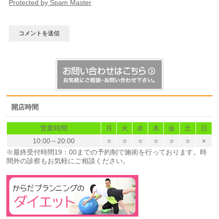
Protected by Spam Master
開店時間
営業時間
月
火
水
木
金
土
日
10:00～20:00
○
○
○
○
○
○
×
※最終受付時間19：00までの予約制で施術を行っております。時
間外の診察もお気軽にご相談ください。