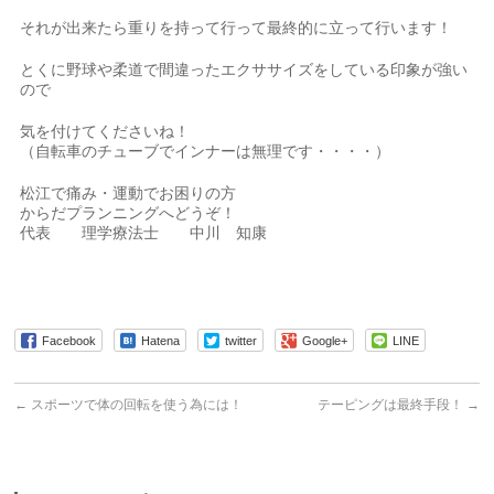
それが出来たら重りを持って行って最終的に立って行います！
とくに野球や柔道で間違ったエクササイズをしている印象が強い
ので
気を付けてくださいね！
（自転車のチューブでインナーは無理です・・・・）
松江で痛み・運動でお困りの方
からだプランニングへどうぞ！
代表 理学療法士 中川 知康
Facebook
Hatena
twitter
Google+
LINE
←
スポーツで体の回転を使う為には！
テーピングは最終手段！
→