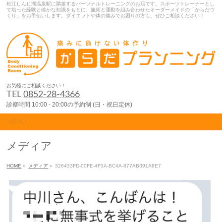
松江しんじ湖温泉駅に隣接するパーソナルトレーニングのお店です。スポーツトレーナーとし
て培った経験と確かな知識をもとに、施術と運動を組み合わせたオーダーメイドの「からだづ
くり」をお手伝いします。ダイエットや体の痛みでお困りの方も、ぜひご相談ください！
お気軽にご相談ください！
TEL
0852-28-4366
診察時間 10:00 - 20:00の予約制 (日・祝日定休)
MENU
メディア
HOME
»
メディア
»
326433FD-00FE-4F3A-BC4A-877AB391A8E7