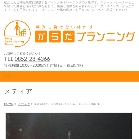
松江しんじ湖温泉駅に隣接するパーソナルトレーニングのお店です。スポーツトレーナーとし
て培った経験と確かな知識をもとに、施術と運動を組み合わせたオーダーメイドの「からだづ
くり」をお手伝いします。ダイエットや体の痛みでお困りの方も、ぜひご相談ください！
お気軽にご相談ください！
TEL
0852-28-4366
診察時間 10:00 - 20:00の予約制 (日・祝日定休)
MENU
メディア
HOME
»
メディア
»
41F4816E-0319-4137-BAB7-F1E2B0F26D7D