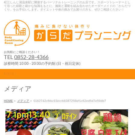
松江しんじ湖温泉駅に隣接するパーソナルトレーニングのお店です。スポーツトレーナーとし
て培った経験と確かな知識をもとに、施術と運動を組み合わせたオーダーメイドの「からだづ
くり」をお手伝いします。ダイエットや体の痛みでお困りの方も、ぜひご相談ください！
お気軽にご相談ください！
TEL
0852-28-4366
診察時間 10:00 - 20:00の予約制 (日・祝日定休)
MENU
メディア
HOME
»
メディア
»
0162742cfbbc93eccb8387258ef1c62ed5d7e59db7