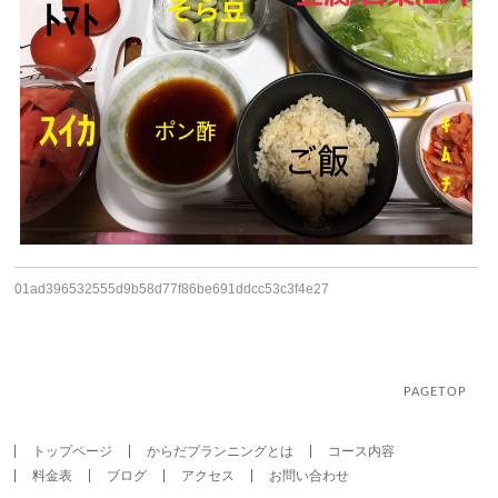
01ad396532555d9b58d77f86be691ddcc53c3f4e27
PAGETOP
トップページ
からだプランニングとは
コース内容
料金表
ブログ
アクセス
お問い合わせ