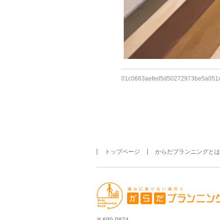
01c0663aefed5d50272973be5a051
トップページ
からだプランニングとは
〒690-0874