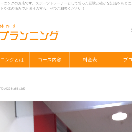
レーニングのお店です。スポーツトレーナーとして培った経験と確かな知識をもとに
ットや体の痛みでお困りの方も、ぜひご相談ください！
ンニングとは
コース内容
料金表
ブ
7f9e0258fa83a2d5