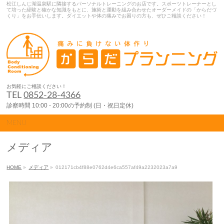
松江しんじ湖温泉駅に隣接するパーソナルトレーニングのお店です。スポーツトレーナーとし
て培った経験と確かな知識をもとに、施術と運動を組み合わせたオーダーメイドの「からだづ
くり」をお手伝いします。ダイエットや体の痛みでお困りの方も、ぜひご相談ください！
お気軽にご相談ください！
TEL
0852-28-4366
診察時間 10:00 - 20:00の予約制 (日・祝日定休)
MENU
メディア
HOME
»
メディア
»
012171cb4f88e0762d4e6ca557af49a2232023a7a9