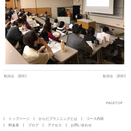
勉強会 講師1
勉強会 講師3
PAGETOP
トップページ
からだプランニングとは
コース内容
料金表
ブログ
アクセス
お問い合わせ