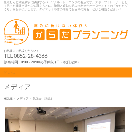
松江しんじ湖温泉駅に隣接するパーソナルトレーニングのお店です。スポーツトレーナーとし
て培った経験と確かな知識をもとに、施術と運動を組み合わせたオーダーメイドの「からだづ
くり」をお手伝いします。ダイエットや体の痛みでお困りの方も、ぜひご相談ください！
お気軽にご相談ください！
TEL
0852-28-4366
診察時間 10:00 - 20:00の予約制 (日・祝日定休)
MENU
メディア
HOME
»
メディア
»
勉強会 講師2