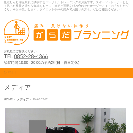
松江しんじ湖温泉駅に隣接するパーソナルトレーニングのお店です。スポーツトレーナーとし
て培った経験と確かな知識をもとに、施術と運動を組み合わせたオーダーメイドの「からだづ
くり」をお手伝いします。ダイエットや体の痛みでお困りの方も、ぜひご相談ください！
お気軽にご相談ください！
TEL
0852-28-4366
診察時間 10:00 - 20:00の予約制 (日・祝日定休)
MENU
メディア
HOME
»
メディア
»
IMAG0742